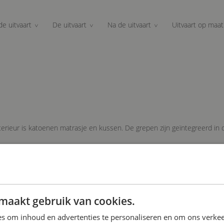
de uitvaart
De uitvaart
Na de uitvaart
Uitvaart op maat
nterieur is katoenen matrasje en kussen. De grepen zijn geïntegreerd in
maakt gebruik van cookies.
s om inhoud en advertenties te personaliseren en om ons verkee