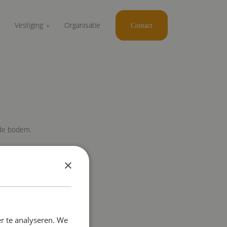
Vestiging
Organisatie
Contact
 de bodem.
×
r te analyseren. We