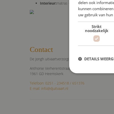
delen ook informatie
Interieur:
matras + kussen
kunnen combineren m
uw gebruik van hun
Strikt
noodzakelijk
Contact
DETAILS WEERG
De Jongh uitvaartverzorging
Anthonie Verherentstraat 6
1961 GD Heemskerk
Telefoon: 0251 - 234518 / 651376
S
E-mail: info@djuitvaart.nl
Strikt noodzakelijke coo
website kan niet goed wo
Naam
VISITOR_PRIVACY_MET