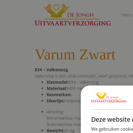
Voor 
Varum Zwart
834 – Valkenoog
Valkenoog is een strak kistmodel, zwart gespoten. I
Kistmodel:
834 - Valkenoog
Materiaal:
MDF met eiken look, zwart gelakt
Kenmerken:
-
Sfeerlijn:
Hedendaags
Afmeting:
Binnenwerkse maat 202x53 cm
Deze website 
Buitenwerkse maat206x69 cm
We gebruiken cookie
Gewicht:
41 kg