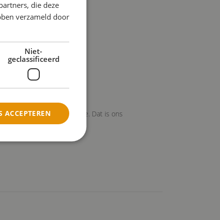
partners, die deze
ebben verzameld door
Niet-
geclassificeerd
S ACCEPTEREN
aan wordt aan de overledene. Dat is ons
rd
ing en accountbeheer. De
 om de toestemming van