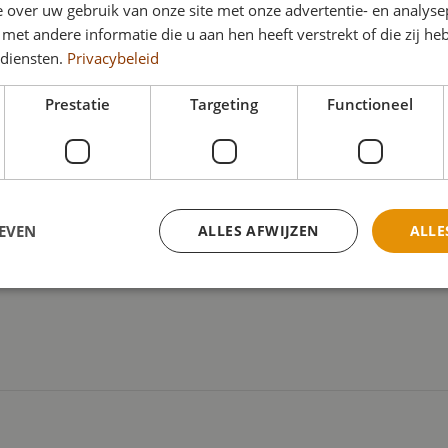
 over uw gebruik van onze site met onze advertentie- en analyse
et andere informatie die u aan hen heeft verstrekt of die zij h
 diensten.
Privacybeleid
Prestatie
Targeting
Functioneel
Info
EVEN
ALLES AFWIJZEN
ALLE
Geen standaard uitvaart, maar een afscheid waarmee recht ged
uitgangspunt.
trikt noodzakelijk
Prestatie
Targeting
Functioneel
Niet-geclassificee
kies maken de kernfunctionaliteiten van de website mogelijk, zoals gebruikersaanmeld
rden gebruikt zonder de strikt noodzakelijke cookies.
Aanbieder
/
Domein
Vervaldatum
Omschrijving
ADATA
5 maanden 4
Deze cookie wordt gebruikt
YouTube