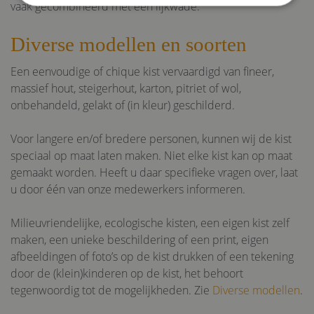
vaak gecombineerd met een lijkwade.
Strikt noodzakelijk
Prestatie
Targeting
Diverse modellen en soorten
Functioneel
Niet-geclassificeerd
Een eenvoudige of chique kist vervaardigd van fineer,
Strikt noodzakelijke cookies maken de kernfunctionaliteiten
massief hout, steigerhout, karton, pitriet of wol,
van de website mogelijk, zoals gebruikersaanmelding en
accountbeheer. De website kan niet goed worden gebruikt
onbehandeld, gelakt of (in kleur) geschilderd.
zonder de strikt noodzakelijke cookies.
Naam
Aanbieder
/
Domein
Verva
Voor langere en/of bredere personen, kunnen wij de kist
speciaal op maat laten maken. Niet elke kist kan op maat
VISITOR_PRIVACY_METADATA
5 maa
YouTube
we
.youtube.com
gemaakt worden. Heeft u daar specifieke vragen over, laat
u door één van onze medewerkers informeren.
Milieuvriendelijke, ecologische kisten, een eigen kist zelf
maken, een unieke beschildering of een print, eigen
afbeeldingen of foto’s op de kist drukken of een tekening
door de (klein)kinderen op de kist, het behoort
tegenwoordig tot de mogelijkheden. Zie
Diverse modellen
.