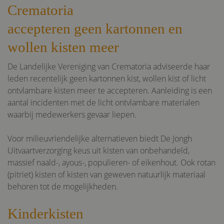
Crematoria
Google
tildasid
dejonghuitvaartverzorging.nl
29 mi
Privacy Policy
accepteren geen kartonnen en
55 se
wollen kisten meer
De Landelijke Vereniging van Crematoria adviseerde haar
leden recentelijk geen kartonnen kist, wollen kist of licht
ontvlambare kisten meer te accepteren. Aanleiding is een
CookieConsent
1 j
Cybot A/S
aantal incidenten met de licht ontvlambare materialen
dejonghuitvaartverzorging.nl
waarbij medewerkers gevaar liepen.
Voor milieuvriendelijke alternatieven biedt De Jongh
Uitvaartverzorging keus uit kisten van onbehandeld,
massief naald-, ayous-, populieren- of eikenhout. Ook rotan
Naam
Naam
Aanbieder
Aanbieder
/
Domein
/
Domein
Vervaldatum
Vervaldatum
Omschri
O
Naam
Aanbieder
/
Domein
Vervaldatum
(pitriet) kisten of kisten van geweven natuurlijk materiaal
previousUrl
__Secure-YNID
ge.team
.youtube.com
29 minuten
5 maanden 4
Dit cook
behoren tot de mogelijkheden.
dejonghuitvaartverzorging.nl
55 seconden
weken
om de U
_ga
1 jaar 1
Google LLC
pagina d
maand
.dejonghuitvaartverzorging.nl
Naam
Aanbieder
/
Domein
Vervaldatum
gebruike
__ddg9_
.dejonghuitvaartverzorging.nl
19 minuten
slaan. Di
58 seconden
Kinderkisten
_uetsid
1 dag
Microsoft Corporation
staat om
.dejonghuitvaartverzorging.nl
navigati
__ddg10_
.dejonghuitvaartverzorging.nl
19 minuten