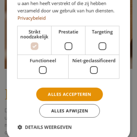
u aan hen heeft verstrekt of die zij hebben
verzameld door uw gebruik van hun diensten.
Privacybeleid
Strikt
Prestatie
Targeting
noodzakelijk
Functioneel
Niet-geclassificeerd
Kist uitzoeken
ALLES ACCEPTEREN
De Jongh Uitvaartverzorging vindt met u altijd de juiste
ALLES AFWIJZEN
uitvaartkist. Het gebruik van een kist is sinds 1991 niet
meer wettelijk verplicht. Gebruik maken van een
DETAILS WEERGEVEN
opbaarplank /draagbaar is ook toegestaan, deze worden