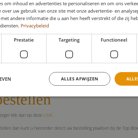
s om inhoud en advertenties te personaliseren en om ons verkee
 over uw gebruik van onze site met onze advertentie- en analyse
et andere informatie die u aan hen heeft verstrekt of die zij h
 diensten.
Privacybeleid
Prestatie
Targeting
Functioneel
EVEN
ALLES AFWIJZEN
ALLE
estellen
trikt noodzakelijk
Prestatie
Targeting
Functioneel
Niet-geclassificee
orger klik dan op deze
LINK
.
kies maken de kernfunctionaliteiten van de website mogelijk, zoals gebruikersaanmeld
rden gebruikt zonder de strikt noodzakelijke cookies.
ellen dan kunt u hieronder direct uw bestelling plaatsen bij de Top Bl
Aanbieder
/
Domein
Vervaldatum
Omschrijving