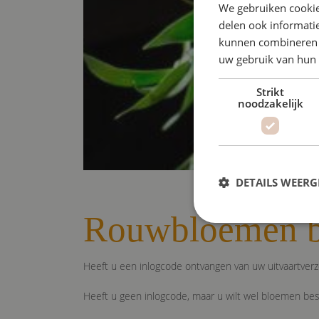
We gebruiken cookie
delen ook informatie
kunnen combineren m
uw gebruik van hun
Strikt
noodzakelijk
DETAILS WEERG
Rouwbloemen b
S
Heeft u een inlogcode ontvangen van uw uitvaartverz
Strikt noodzakelijke coo
website kan niet goed wo
Heeft u geen inlogcode, maar u wilt wel bloemen best
Naam