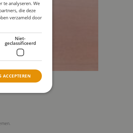
r te analyseren. We
partners, die deze
ebben verzameld door
Niet-
geclassificeerd
S ACCEPTEREN
rd
ing en accountbeheer. De
oemen.