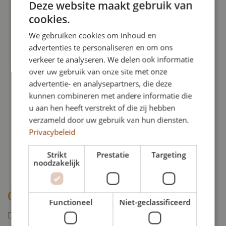
Deze website maakt gebruik van
Gewicht:
40 kg
cookies.
Interieur:
katoen
We gebruiken cookies om inhoud en
advertenties te personaliseren en om ons
verkeer te analyseren. We delen ook informatie
over uw gebruik van onze site met onze
advertentie- en analysepartners, die deze
kunnen combineren met andere informatie die
u aan hen heeft verstrekt of die zij hebben
verzameld door uw gebruik van hun diensten.
Privacybeleid
Strikt
Prestatie
Targeting
noodzakelijk
Contact
Functioneel
Niet-geclassificeerd
De Jongh uitvaartverzorging