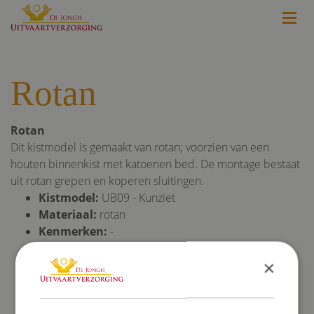
Rotan
Rotan
Dit kistmodel is gemaakt van rotan; voorzien van een
houten binnenkist met katoenen bed. De montage bestaat
uit rotan grepen en koperen sluitingen.
Kistmodel:
UB09 - Kunziet
Materiaal:
rotan
Kenmerken:
-
Sfeerlijn:
Eco
×
Afmeting:
Binnenwerkse maat 199x55 cm
Buitenwerkse maat 210x80 cm