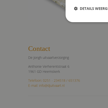
DETAILS WEERG
S
Strikt noodzakelijke coo
website kan niet goed wo
Contact
Naam
De Jongh uitvaartverzorging
VISITOR_PRIVACY_MET
Anthonie Verherentstraat 6
1961 GD Heemskerk
Telefoon: 0251 - 234518 / 651376
E-mail: info@djuitvaart.nl
tildasid
CookieConsent