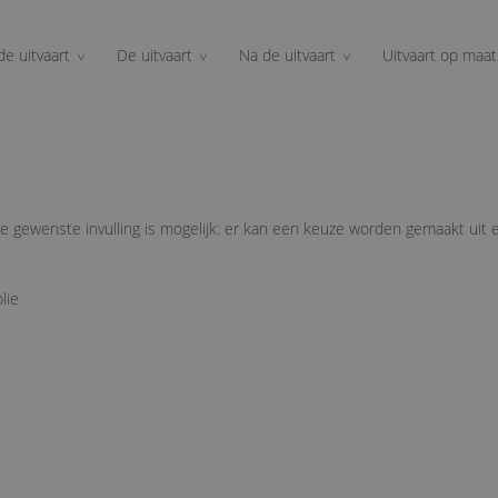
de uitvaart
De uitvaart
Na de uitvaart
Uitvaart op maat
lke gewenste invulling is mogelijk: er kan een keuze worden gemaakt uit
lie