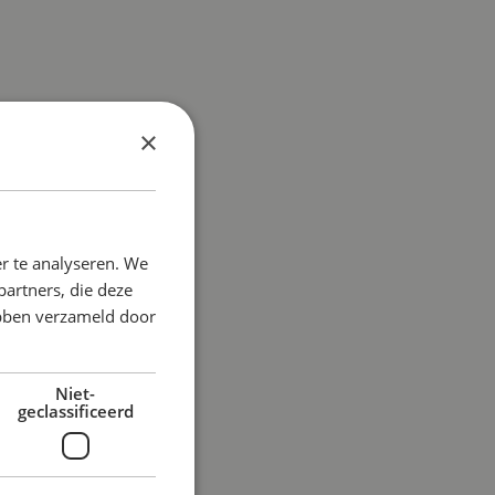
×
r te analyseren. We
partners, die deze
ebben verzameld door
Niet-
geclassificeerd