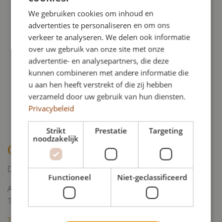
Materiaal:
Engels Wilgenteen
We gebruiken cookies om inhoud en
Kenmerken:
-
advertenties te personaliseren en om ons
Sfeerlijn:
Fair Trade
verkeer te analyseren. We delen ook informatie
over uw gebruik van onze site met onze
Afmeting:
advertentie- en analysepartners, die deze
Binnenwerkse maat 193x61 cm
kunnen combineren met andere informatie die
Interieur:
Ongebleekt katoen
u aan hen heeft verstrekt of die zij hebben
verzameld door uw gebruik van hun diensten.
Privacybeleid
Strikt
Prestatie
Targeting
noodzakelijk
Contact
De Jongh uitvaartverzorging
Functioneel
Niet-geclassificeerd
Anthonie Verherentstraat 6
1961 GD Heemskerk
Telefoon: 0251 - 234518 / 651376