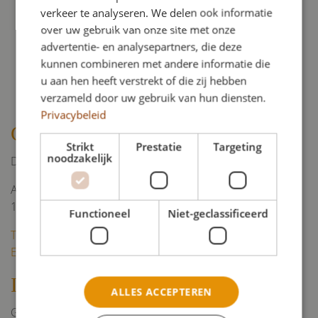
Gewicht:
93 kg
verkeer te analyseren. We delen ook informatie
Interieur:
alcantara
over uw gebruik van onze site met onze
advertentie- en analysepartners, die deze
kunnen combineren met andere informatie die
u aan hen heeft verstrekt of die zij hebben
verzameld door uw gebruik van hun diensten.
Privacybeleid
Contact
Strikt
Prestatie
Targeting
noodzakelijk
De Jongh uitvaartverzorging
Anthonie Verherentstraat 6
1961 GD Heemskerk
Functioneel
Niet-geclassificeerd
Telefoon: 0251 - 234518 / 651376
E-mail: info@djuitvaart.nl
Info
ALLES ACCEPTEREN
Geen standaard uitvaart, maar een afscheid waarmee