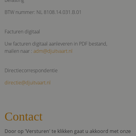
BTW nummer: NL 8108.14.031.B.01
Facturen digitaal
Google
tildasid
dejonghuitvaartverzorging.nl
29 mi
Privacy Policy
55 se
Uw facturen digitaal aanleveren in PDF bestand,
mailen naar :
adm@djuitvaart.nl
Directiecorrespondentie
directie@djuitvaart.nl
CookieConsent
1 j
Cybot A/S
dejonghuitvaartverzorging.nl
Contact
Naam
Naam
Aanbieder
Aanbieder
/
Domein
/
Domein
Vervaldatum
Vervaldatum
Omschri
O
Naam
Aanbieder
/
Domein
Vervaldatum
Door op 'Versturen' te klikken gaat u akkoord met onze
previousUrl
__Secure-YNID
ge.team
.youtube.com
29 minuten
5 maanden 4
Dit cook