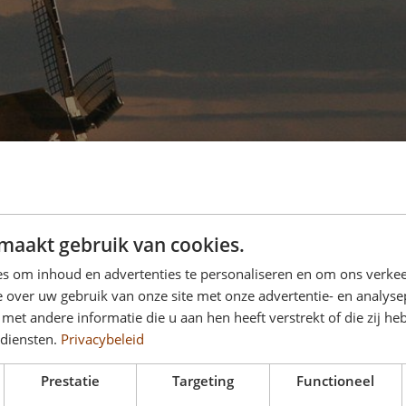
maakt gebruik van cookies.
s om inhoud en advertenties te personaliseren en om ons verkee
 over uw gebruik van onze site met onze advertentie- en analyse
et andere informatie die u aan hen heeft verstrekt of die zij h
 diensten.
Privacybeleid
Prestatie
Targeting
Functioneel